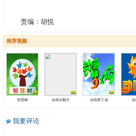
责编：胡悦
推荐视频
智慧树
动画乐翻天
动画梦工场
动
我要评论