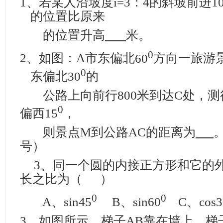
1、
若某人沿坡度
i=3
：
4
的斜坡前进
1
的位置比原来
的位置升高
米。
0
2、
如图：
A
市东偏北
60
方向一旅游
0
东偏北
30
的
公路上向前行
800
米
到达
C
处，测
0
偏西
15
，
则景点
M
到公路
AC
的距离为
号）
3
、同一个圆的内接正方形和它的
长之比为（
）
0
0
A
、
sin45
B
、
sin
60
C
、
cos3
3、
如图所示，梯子
AB
靠在墙上，梯