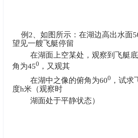
例
2
、如图所示：在湖边高出水面
5
望见一艘飞艇停留
在湖面上空某处，观察到飞艇底
0
角为
45
，又观其
0
在湖中之像的俯角为
60
，试求
度
h
米（观察时
湖面处于平静状态）