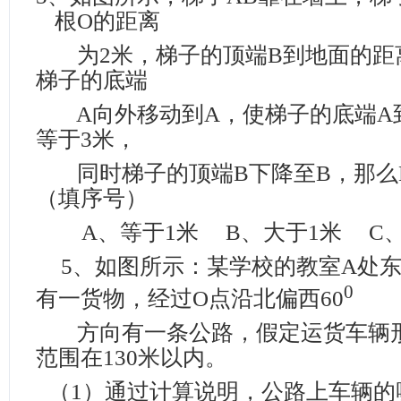
根
O
的距离
为
2
米
，梯子的顶端
B
到地面的距
梯子的底端
A
向外移动到
A
，使梯子的底端
A
等于
3
米
，
同时梯子的顶端
B
下降至
B
，那么
（填序号）
A
、等于
1
米
B
、大于
1
米
C
5
、如图所示：某学校的教室
A
处
0
有一货物，经过
O
点沿北偏西
60
方向有一条公路，假定运货车辆
范围在
130
米
以内。
（1）
通过计算说明，公路上车辆的