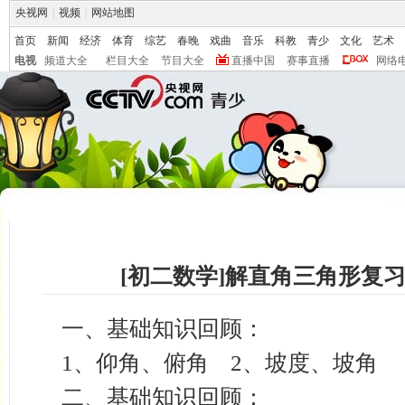
央视网
|
视频
|
网站地图
首页
新闻
经济
体育
综艺
春晚
戏曲
音乐
科教
青少
文化
艺术
电视
频道大全
栏目大全
节目大全
直播中国
赛事直播
网络
[初二数学]解直角三角形复
一、基础知识回顾：
1
、仰角、俯角
2
、坡度、坡角
二、基础知识回顾：