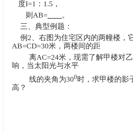
度
I=1
：
1.5
，
则
AB=
。
三、典型例题：
例
2
、右图为住宅区内的两幢楼，
AB=CD=
30
米
，两楼间的距
离
AC=
24
米
，现需了解甲楼对乙
响，当太阳光与水平
0
线的夹角为
30
时，求甲楼的影
高？