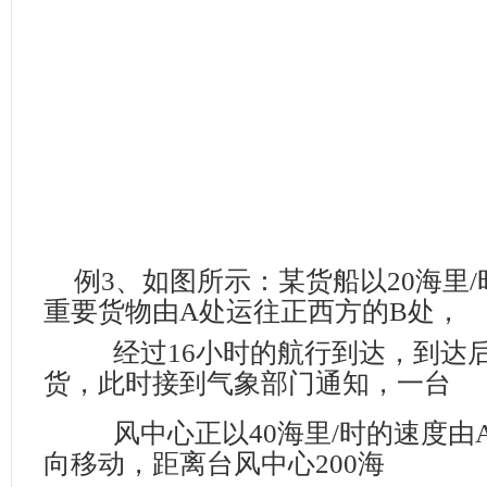
例
3
、如图所示：某货船以
20
海里
/
重要货物由
A
处运往正西方的
B
处，
经过
16
小时的航行到达，到达
货，此时接到气象部门通知，一台
风中心正以
40
海里
/
时的速度由
向移动，距离台风中心
200
海