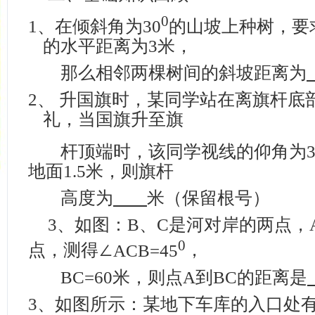
0
1、
在倾斜角为
30
的山坡上种树，要
的水平距离为
3
米
，
那么相邻两棵树间的斜坡距离为
2、
升国旗时，某同学站在离旗杆底
礼，当国旗升至旗
杆顶端时，该同学视线的仰角为
地面
1.5
米
，则旗杆
高度为
米（保留根号）
3
、如图：
B
、
C
是河对岸的两点，
0
点，测得∠
ACB=45
，
BC=
60
米
，则点
A
到
BC
的距离是
3、
如图所示：某地下车库的入口处