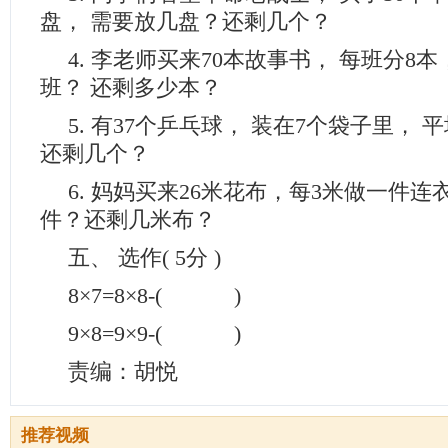
盘， 需要放几盘？还剩几个？
4. 李老师买来70本故事书， 每班分8
班？ 还剩多少本？
5. 有37个乒乓球， 装在7个袋子里，
还剩几个？
6. 妈妈买来26米花布，每3米做一件
件？还剩几米布？
五、 选作( 5分 )
8×7=8×8-( )
9×8=9×9-( )
责编：胡悦
推荐视频