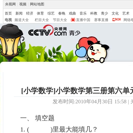
央视网
|
视频
|
网站地图
首页
新闻
经济
体育
综艺
春晚
戏曲
音乐
科教
青少
文化
艺术
电视
频道大全
栏目大全
节目大全
直播中国
赛事直播
网络
[小学数学]小学数学第三册第六单元试
发布时间:2010年04月30日 15:58 | 
一、 填空题
1. ( )里最大能填几？