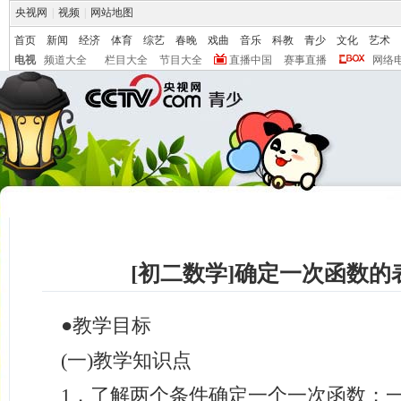
央视网
|
视频
|
网站地图
首页
新闻
经济
体育
综艺
春晚
戏曲
音乐
科教
青少
文化
艺术
电视
频道大全
栏目大全
节目大全
直播中国
赛事直播
网络
[初二数学]确定一次函数的
●
教学目标
(一)教学知识点
1．了解两个条件确定一个一次函数；