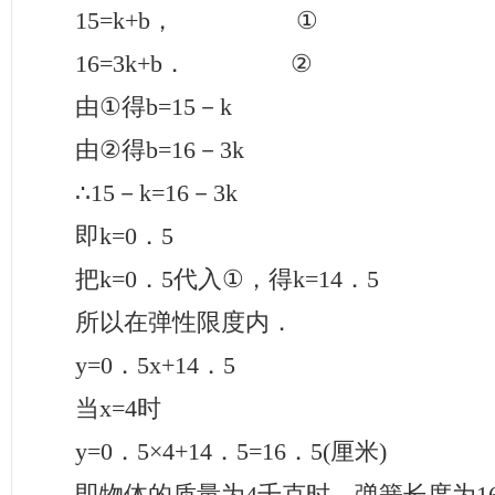
15=k+b，
①
16=3k+b．
②
由
①
得b=15－k
由
②
得b=16－3k
∴
15－k=16－3k
即k=0．5
把k=0．5代入
①
，得k=14．5
所以在弹性限度内．
y=0．5x+14．5
当x=4时
y=0．5
×
4+14．5=16．5(厘米)