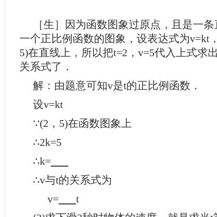
［生］因为函数图象过原点，且是一条
一个正比例函数的图象，设表达式为v=kt
5)在直线上，所以把t=2，v=5代入上式求
关系式了．
解：由题意可知v是t的正比例函数．
设v=kt
∵
(2，5)在函数图象上
∴
2k=5
∴
k=
∴
v与t的关系式为
v=
t