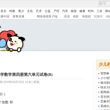
音乐
科教
青少
文化
艺术
公益
产经
汽车
旅游
健康
时尚
三农
商
直播中国
赛事直播
网络电视客户端
|
高清
电影
电视剧
纪录片
动
少儿
智慧树
小学数学第四册第六单元试卷(B)
小小智
2010年04月30日 14:40 | 来源:
银河剧
快乐大
新闻袋
分 )
音乐快
芝麻开
个加数 和
英雄出