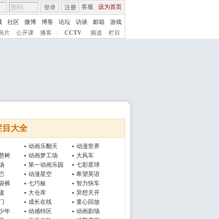
客服
设为首页
登录
注册
城
社区
微博
博客
论坛
访谈
邮箱
游戏
画片
公开课
播客
|
CCTV
频道
栏目
栏目大全
动画乐翻天
动漫世界
慧树
动画梦工场
大风车
场
第一动画乐园
七彩星球
巴
动漫星空
希望英语
袋裤
七巧板
智力快车
递
大仓库
异想天开
门
成长在线
童心回放
少年
动感特区
动画剧场