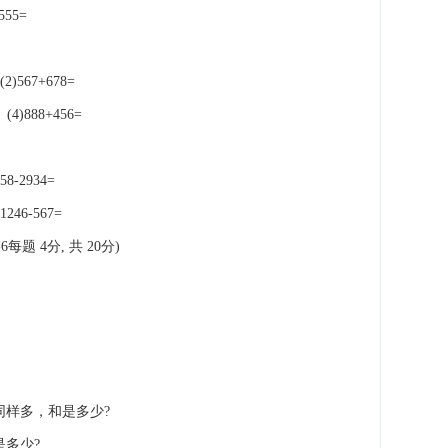
555=
67+678=
88+456=
-2934=
6-567=
6每题 4分, 共 20分)
它同样多，和是多少?
是多少?