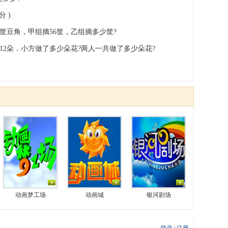
分 )
0筐豆角，甲组摘56筐，乙组摘多少筐?
做12朵．小方做了多少朵花?两人一共做了多少朵花?
动画梦工场
动画城
银河剧场