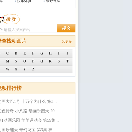
库
快乐体验
绿野寻踪
母查找动画片
更多
B
C
D
E
F
G
H
I
J
L
M
N
O
P
Q
R
S
T
V
W
X
Y
Z
视频排行榜
动画大巴1号 十万个为什么 第3...
红色传奇 小八路 动画乐翻天 20...
第1动画乐园 羊羊运动会 第59集...
动画乐翻天 奇幻龙宝 第3集 神...