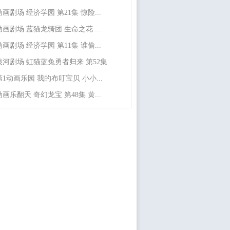
动画剧场 经济学园 第21集 惊险...
动画剧场 蓝猫龙骑团 生命之花 ...
动画剧场 经济学园 第11集 谁偷...
银河剧场 虹猫蓝兔勇者归来 第52集
第1动画乐园 我的布叮宝贝 小小...
动画乐翻天 奇幻龙宝 第48集 黄...