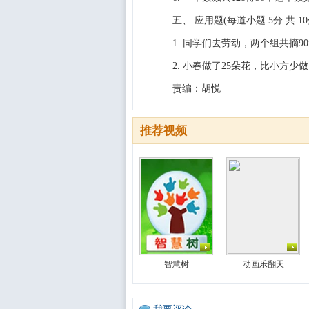
五、 应用题(每道小题 5分 共 10
1. 同学们去劳动，两个组共摘9
2. 小春做了25朵花，比小方少
责编：胡悦
推荐视频
智慧树
动画乐翻天