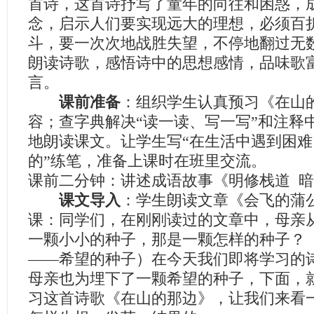
首诗，这首诗抒写了童年的向往和困惑，
念，启示人们要实现远大的理想，必须百
斗，要一次次地战胜失望，不停地翻过无
朗读诗歌，感悟诗中的思想感情，品味歌
言。
课前准备
：组织学生认真预习《在山
容；查字典解决“读一读、写一写”和注释
地朗读课文。让学生写“在生活中遇到困
的”练笔，准备上课时在班里交流。
课前二分钟：讲述成语故事《明修栈道 
课文导入
：学生朗读文章《会飞的蒲
课：同学们，在刚刚读过的文章中，母亲
一颗小小的种子，那是一颗怎样的种子？
——希望的种子）在今天我们即将学习的诗
母亲也为埋下了一颗希望的种子，下面，
习这首诗歌《在山的那边》，让我们来看