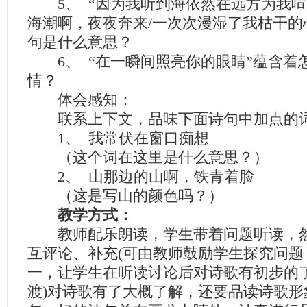
5、 “因为我听到海依然在远方为我喧
海潮啊，夜夜奔来/一次次漫湿了我枯干的
句是什么意思？
6、 “在一瞬间照亮你的眼睛”蕴含着
情？
体会感知：
联系上下文，品味下面诗句中加点的
1、 我常伏在窗口痴想
（这个词在这里是什么意思？）
2、 山那边的山啊，铁青着脸
（这是写山的颜色吗？）
教学方式：
教师配乐朗读，学生带着问题听读，然
互评论、补充(可由教师鼓励学生探究问题
一，让学生在听读讨论后对诗歌有初步的了
渡)对诗歌有了大概了解，还要品读诗歌形