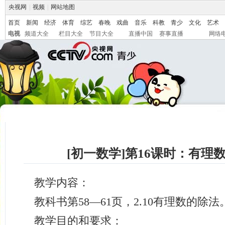
央视网
|
视频
|
网站地图
首页
新闻
经济
体育
综艺
春晚
戏曲
音乐
科教
青少
文化
艺术
电视
频道大全
栏目大全
节目大全
直播中国
赛事直播
网络
[初一数学]第16课时：有理
教学内容：
教科书第58—61页，2.10有理数的除法
教学目的和要求：