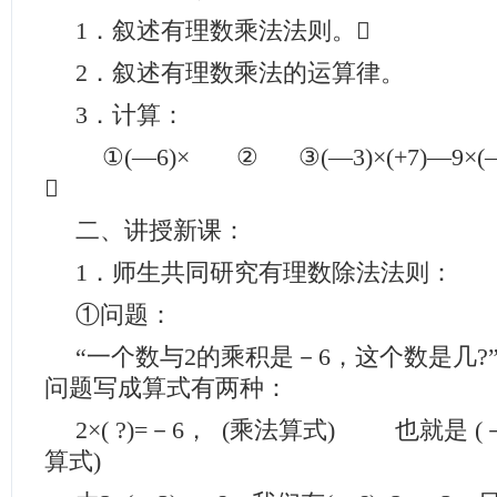
1．叙述有理数乘法法则。
2．叙述有理数乘法的运算律。
3．计算：
①(―6)× ② ③(―3)×(+7)―9×(

二、讲授新课：
1．师生共同研究有理数除法法则：
①问题：
“一个数与2的乘积是－6，这个数是几?
问题写成算式有两种：
2×( ?)=－6， (乘法算式) 也就是 (－6
算式)