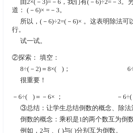
由2×(－3)=－6，我们有(－6)÷2=－
道： (－6)× =－3。
所以，(－6)÷2=(－6)× 。这表明除
行。
试一试。
②探索： 填空：
8÷(－2)＝8×( )； 6÷(－3
很重要！
－6÷( )＝－6× ； －6÷( )
③总结：让学生总结倒数的概念、除法
倒数的概念：乘积是1的两个数互为倒数(reci
例如，2与 、( )与( )分别互为倒数。