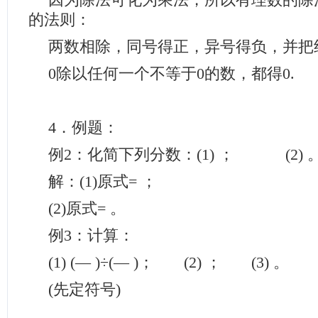
因为除法可化为乘法，所以有理数的除
的法则：
两数相除，同号得正，异号得负，并把
0除以任何一个不等于0的数，都得0.
4．例题：
例2：化简下列分数：(1) ； (2) 
解：(1)原式= ；
(2)原式= 。
例3：计算：
(1) (― )÷(― )； (2) ； (3) 。
(先定符号)