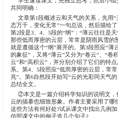
学生速读课文，先独立思考，然后小组
共同明确：
文章第1段概述云和天气的关系，先用
态万千，变化无常”一句总说，然后描绘
第2段是3、4、5段的“纲”：“薄云往往是
那些低而厚密的云层，常常是阴雨风雪的
就是遵循这个“纲”展开的。第3段照应“薄
的象征”，又将“薄云”又分为“卷云”、“卷积
云”和“高积云”，并分别介绍了它们的特
系。第4、5段照应“低而厚密的云层，常
兆”。第6自然段开始写“云的光彩同天气的
总结全文。
②本文是一篇介绍科学知识的说明文，
云的描摹也细致形象。作者主要采用了哪
这些方法有何好处?试从课文中找出几例
仿照课文中的例子造几个句子?