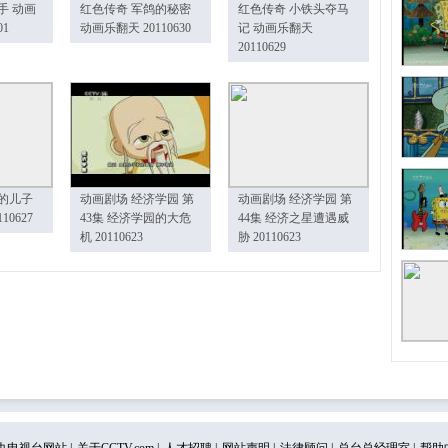
手 动画
红色传奇 军鸽的秘密
红色传奇 小铁头夺马
01
动画乐翻天 20110630
记 动画乐翻天
20110629
的儿子
动画剧场 经济学园 第
动画剧场 经济学园 第
10627
43集 经济学园的大危
44集 经济之星遭遇威
机 20110623
胁 20110623