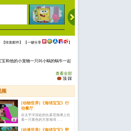
 【
转发邮件
】 【
一键分享
】
宝宝和他的小宠物一只叫小蜗的蜗牛一起
查看全部
顶
/
踩
视频
[动物世界]《海绵宝宝》行
动餐厅
在太平洋深处的比基尼海滩上住
着一只黄色的方形海绵，...
[动漫世界]《海绵宝宝》野