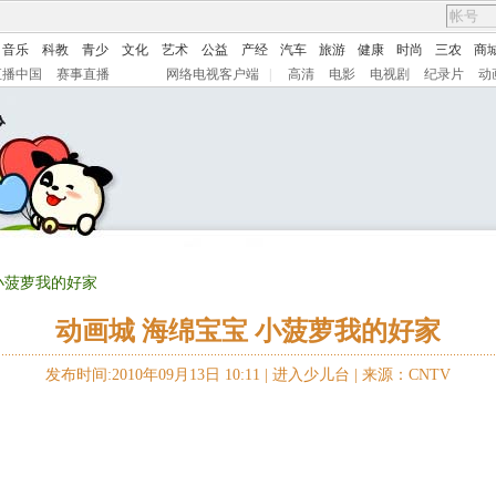
音乐
科教
青少
文化
艺术
公益
产经
汽车
旅游
健康
时尚
三农
商
直播中国
赛事直播
网络电视客户端
|
高清
电影
电视剧
纪录片
动
 小菠萝我的好家
动画城 海绵宝宝 小菠萝我的好家
发布时间:2010年09月13日 10:11 |
进入少儿台
|
来源：CNTV