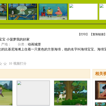
【
打印
】 【
复制链接
】
宝宝 小菠萝我的好家
产地：
分类：
动画城堡
处的比基尼海滩上住着一只黄色的方形海绵，他的名字叫海绵宝宝。海绵
10
视频打分
相关