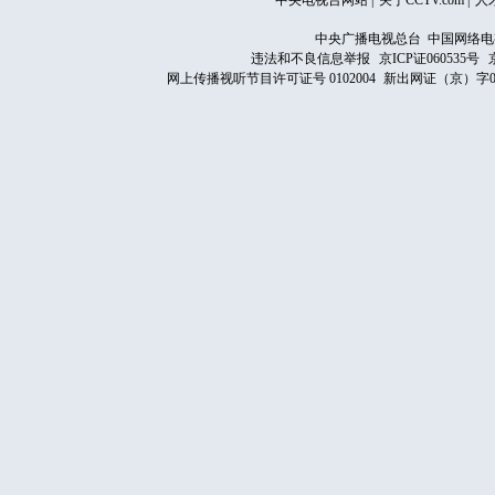
中央电视台网站
|
关于CCTV.com
|
人
中央广播电视总台 中国网络电
违法和不良信息举报
京ICP证060535号
网上传播视听节目许可证号 0102004
新出网证（京）字0