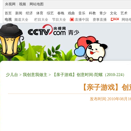
央视网
|
视频
|
网站地图
首页
新闻
经济
体育
综艺
春晚
戏曲
音乐
科教
青少
文化
艺术
电视
频道大全
栏目大全
节目大全
直播中国
赛事直播
网络
少儿台
>
我创意我做主
> 【亲子游戏】创意时间-陀螺（2010-224）
【亲子游戏】创意时
发布时间:2010年08月16日