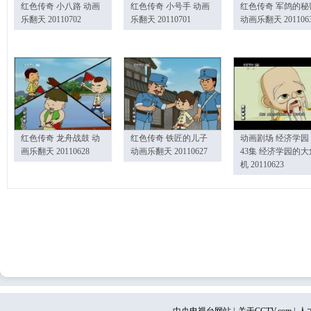
红色传奇 小八路 动画
红色传奇 小号手 动画
红色传奇 军鸽的秘
乐翻天 20110702
乐翻天 20110701
动画乐翻天 201106
红色传奇 龙舟战鼓 动
红色传奇 铁匠的儿子
动画剧场 经济学园
画乐翻天 20110628
动画乐翻天 20110627
43集 经济学园的大
机 20110623