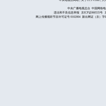
中央电视台网站
|
关于CCTV.com
|
人
中央广播电视总台 中国网络电
违法和不良信息举报
京ICP证060535号
网上传播视听节目许可证号 0102004
新出网证（京）字0