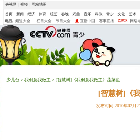
央视网
|
视频
|
网站地图
首页
新闻
经济
体育
综艺
春晚
戏曲
音乐
科教
青少
文化
艺术
电视
频道大全
栏目大全
节目大全
直播中国
赛事直播
网络
少儿台
>
我创意我做主
> [智慧树]《我创意我做主》蔬菜鱼
[智慧树]《
发布时间:2010年02月21日