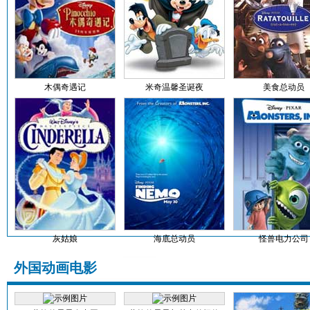
木偶奇遇记
米奇温馨圣诞夜
美食总动员
灰姑娘
海底总动员
怪兽电力公司
外国动画电影