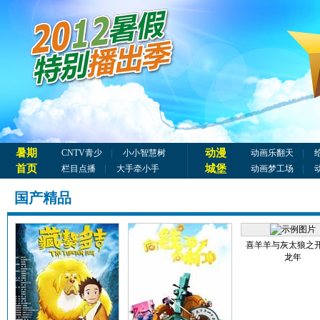
暑期
动漫
CNTV青少
|
小小智慧树
动画乐翻天
|
首页
城堡
栏目点播
|
大手牵小手
动画梦工场
|
国产精品
喜羊羊与灰太狼之
龙年