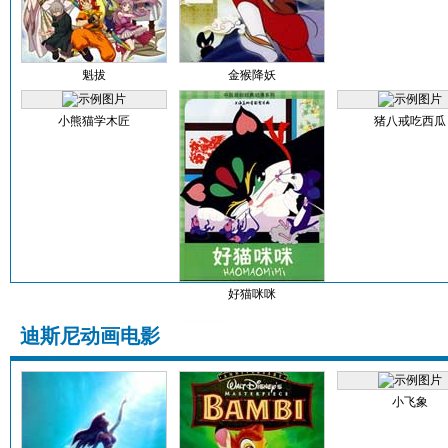
魁拔
金猴降妖
小熊猫学木匠
猪八戒吃西瓜
好猫咪咪
迪斯尼动画电影
小飞象