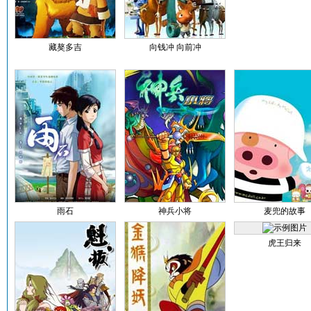
藏獒多吉
向钱冲 向前冲
雨石
神兵小将
麦兜的故事
虎王归来