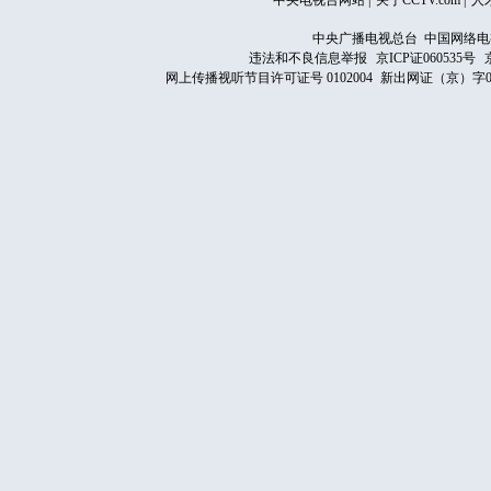
中央电视台网站
|
关于CCTV.com
|
人
中央广播电视总台 中国网络电
违法和不良信息举报
京ICP证060535号
网上传播视听节目许可证号 0102004
新出网证（京）字0