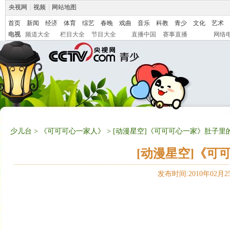
央视网
|
视频
|
网站地图
首页
新闻
经济
体育
综艺
春晚
戏曲
音乐
科教
青少
文化
艺术
电视
频道大全
栏目大全
节目大全
直播中国
赛事直播
网络
少儿台
>
《可可可心一家人》
> [动漫星空]《可可可心一家》肚子里
[动漫星空]《可
发布时间:2010年02月25日