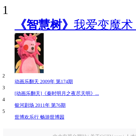
1
《智慧树》
我爱变魔术
2
动画乐翻天 2009年 第174期
3
[动画乐翻天]《秦时明月之夜尽天明》...
4
银河剧场 2011年 第76期
5
世博欢乐行 畅游世博园