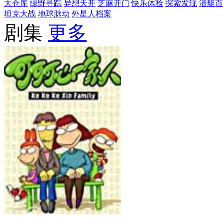
大仓库
绿野寻踪
异想天开
芝麻开门
快乐体验
探索发现
潜艇百
坦克大战
地球脉动
外星人档案
剧集
更多