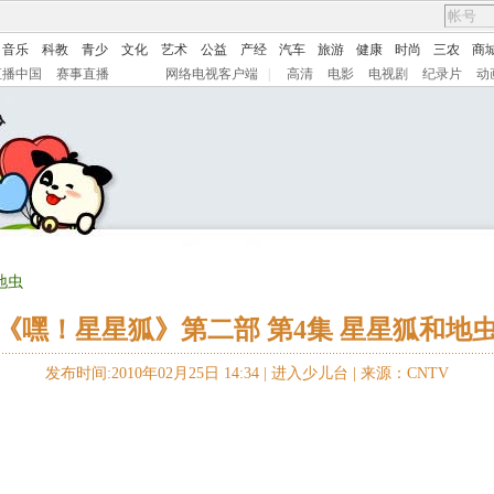
音乐
科教
青少
文化
艺术
公益
产经
汽车
旅游
健康
时尚
三农
商
直播中国
赛事直播
网络电视客户端
|
高清
电影
电视剧
纪录片
动
地虫
《嘿！星星狐》第二部 第4集 星星狐和地
发布时间:2010年02月25日 14:34 |
进入少儿台
|
来源：CNTV