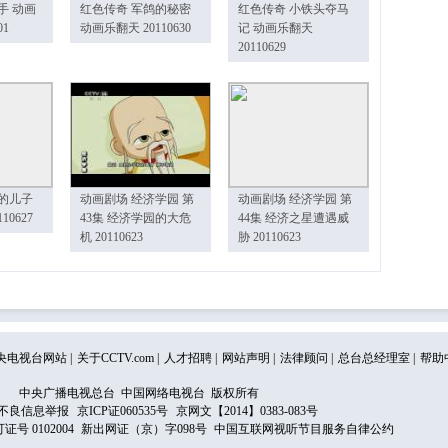
手 动画
红色传奇 军鸽的秘密
红色传奇 小铁头夺马
01
动画乐翻天 20110630
记 动画乐翻天
20110629
的儿子
动画剧场 经济学园 第
动画剧场 经济学园 第
10627
43集 经济学园的大危
44集 经济之星遭遇威
机 20110623
胁 20110623
央电视台网站
|
关于CCTV.com
|
人才招聘
|
网站声明
|
法律顾问
|
总台总经理室
|
帮助
中央广播电视总台 中国网络电视台 版权所有
不良信息举报
京ICP证060535号
京网文【2014】0383-083号
 0102004
新出网证（京）字098号
中国互联网视听节目服务自律公约