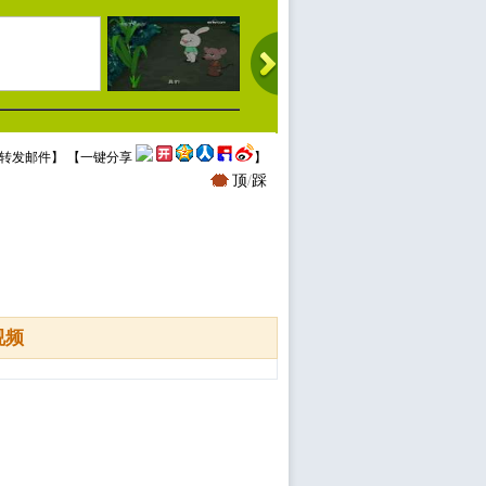
转发邮件
】 【
一键分享
】
顶
/
踩
视频