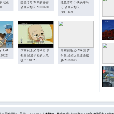
手 动画
红色传奇 军鸽的秘密
红色传奇 小铁头夺马
01
动画乐翻天 20110630
记 动画乐翻天
20110629
的儿子
动画剧场 经济学园 第
动画剧场 经济学园 第
10627
43集 经济学园的大危
44集 经济之星遭遇威
机 20110623
胁 20110623