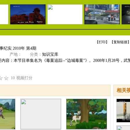
【
打印
】 【
复制链接
】
纪实 2010年 第4期
》
产地：
分类：
知识宝库
内容：本节目单集名为《毒案追踪--“边城毒案”》。2008年1月28号，武
10
视频打分
相关