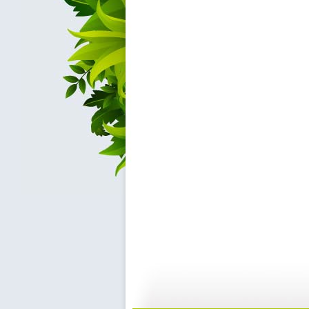
军事纪实 ...
第1精品之...
22:03
2