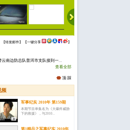
 【
转发邮件
】 【
一键分享
】
警云南边防总队普洱市支队接到一...
查看全部
顶
/
踩
视频
军事纪实 2010年 第159期
本期节目单集名为《大爆炸威胁
下的救援》，与2010...
第1精品之军事纪实 2010年