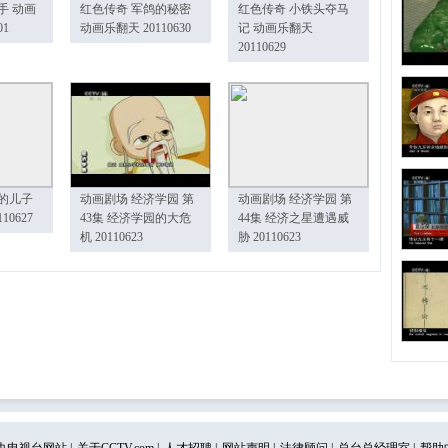
手 动画
红色传奇 军鸽的秘密
红色传奇 小铁头夺马
01
动画乐翻天 20110630
记 动画乐翻天
20110629
的儿子
动画剧场 经济学园 第
动画剧场 经济学园 第
10627
43集 经济学园的大危
44集 经济之星遭遇威
机 20110623
胁 20110623