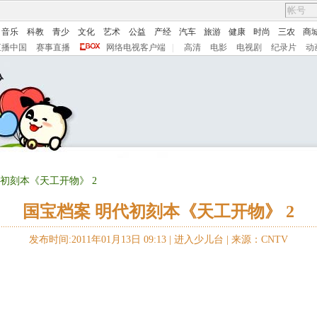
音乐
科教
青少
文化
艺术
公益
产经
汽车
旅游
健康
时尚
三农
商
直播中国
赛事直播
网络电视客户端
|
高清
电影
电视剧
纪录片
动
代初刻本《天工开物》 2
国宝档案 明代初刻本《天工开物》 2
发布时间:2011年01月13日 09:13 |
进入少儿台
|
来源：CNTV