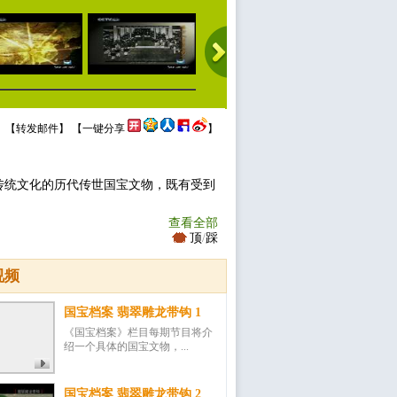
 【
转发邮件
】 【
一键分享
】
传统文化的历代传世国宝文物，既有受到
查看全部
顶
/
踩
视频
国宝档案 翡翠雕龙带钩 1
《国宝档案》栏目每期节目将介
绍一个具体的国宝文物，...
国宝档案 翡翠雕龙带钩 2