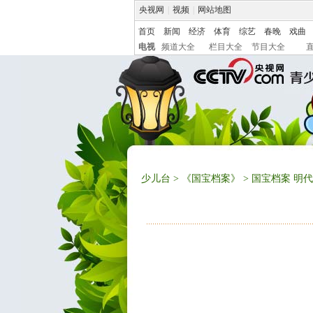
央视网
|
视频
|
网站地图
首页
新闻
经济
体育
综艺
春晚
戏曲
电视
频道大全
栏目大全
节目大全
少儿台
>
《国宝档案》
> 国宝档案 明