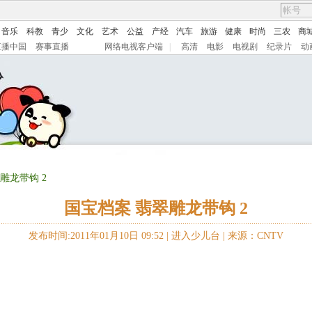
音乐
科教
青少
文化
艺术
公益
产经
汽车
旅游
健康
时尚
三农
商
直播中国
赛事直播
网络电视客户端
|
高清
电影
电视剧
纪录片
动
雕龙带钩 2
国宝档案 翡翠雕龙带钩 2
发布时间:2011年01月10日 09:52 |
进入少儿台
|
来源：CNTV