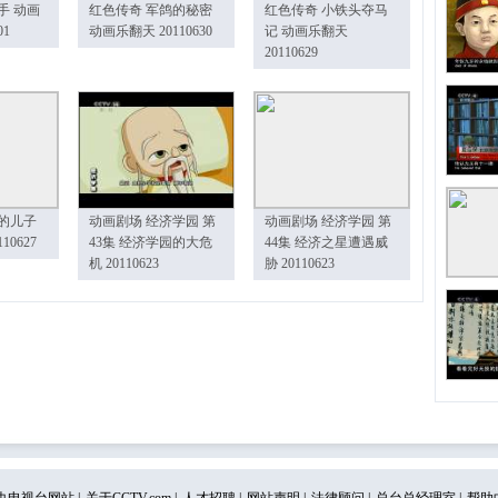
手 动画
红色传奇 军鸽的秘密
红色传奇 小铁头夺马
01
动画乐翻天 20110630
记 动画乐翻天
20110629
的儿子
动画剧场 经济学园 第
动画剧场 经济学园 第
10627
43集 经济学园的大危
44集 经济之星遭遇威
机 20110623
胁 20110623