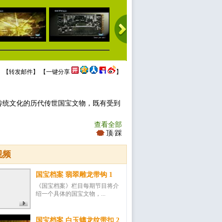
 【
转发邮件
】 【
一键分享
】
传统文化的历代传世国宝文物，既有受到
查看全部
顶
/
踩
视频
国宝档案 翡翠雕龙带钩 1
《国宝档案》栏目每期节目将介
绍一个具体的国宝文物，...
国宝档案 白玉螭龙纹带扣 2