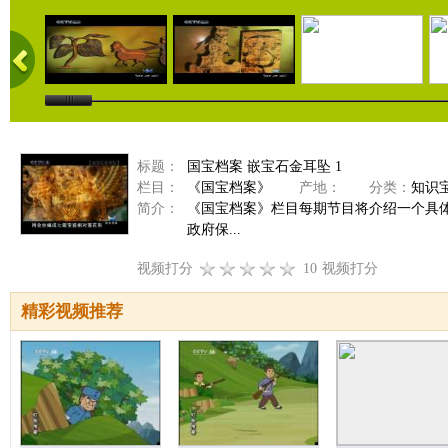
标题：
国宝档案 嵌宝石金耳坠 1
栏目：
《国宝档案》
产地：
分类：
知识
简介：
《国宝档案》栏目每期节目将介绍一个具
政府保...
视频打分
10
视频打分
精彩视频推荐