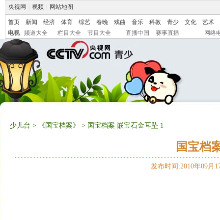
央视网
|
视频
|
网站地图
首页
新闻
经济
体育
综艺
春晚
戏曲
音乐
科教
青少
文化
艺术
电视
频道大全
栏目大全
节目大全
直播中国
赛事直播
网络
少儿台
>
《国宝档案》
> 国宝档案 嵌宝石金耳坠 1
国宝档案
发布时间:2010年09月17日