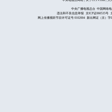
中央电视台网站
|
关于CCTV.com
|
人
中央广播电视总台 中国网络电
违法和不良信息举报
京ICP证060535号
网上传播视听节目许可证号 0102004
新出网证（京）字0