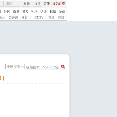
客服
设为首页
登录
注册
城
社区
微博
博客
论坛
访谈
邮箱
游戏
画片
公开课
播客
|
CCTV
频道
栏目
0）