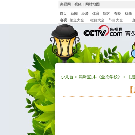
央视网
|
视频
|
网站地图
首页
新闻
经济
体育
综艺
春晚
戏曲
电视
频道大全
栏目大全
节目大全
少儿台
>
妈咪宝贝-《全托学校》
> 【
【