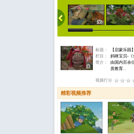
标题：
【启蒙乐园】
栏目：
妈咪宝贝-
简介：
由国内百余
质教育...
视频打分
精彩视频推荐