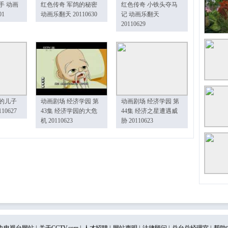
手 动画
红色传奇 军鸽的秘密
红色传奇 小铁头夺马
01
动画乐翻天 20110630
记 动画乐翻天
20110629
的儿子
动画剧场 经济学园 第
动画剧场 经济学园 第
10627
43集 经济学园的大危
44集 经济之星遭遇威
机 20110623
胁 20110623