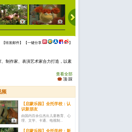
 【
转发邮件
】 【
一键分享
】
家、制作家、表演艺术家合力打造，以素
查看全部
顶
/
踩
视频
【启蒙乐园】全托学校：认
识新朋友
由国内百余位杰出儿童教育、心
理、文学、卡通、电视制...
【启蒙乐园】全托学校：新