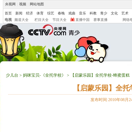
央视网
|
视频
|
网站地图
首页
新闻
经济
体育
综艺
春晚
戏曲
音乐
科教
青少
文化
艺术
电视
频道大全
栏目大全
节目大全
直播中国
赛事直播
网络
少儿台
>
妈咪宝贝-《全托学校》
> 【启蒙乐园】全托学校-蜂蜜蛋糕（20
【启蒙乐园】全托学校
发布时间:2010年08月24日