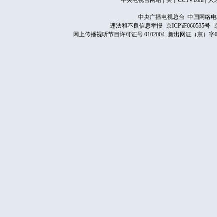
中央电视台网站
|
关于CCTV.com
|
人
中央广播电视总台 中国网络电
违法和不良信息举报
京ICP证060535号
网上传播视听节目许可证号 0102004
新出网证（京）字0