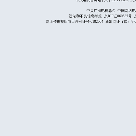
中央电视台网站
|
关于CCTV.com
|
人
中央广播电视总台 中国网络电
违法和不良信息举报
京ICP证060535号
网上传播视听节目许可证号 0102004
新出网证（京）字0