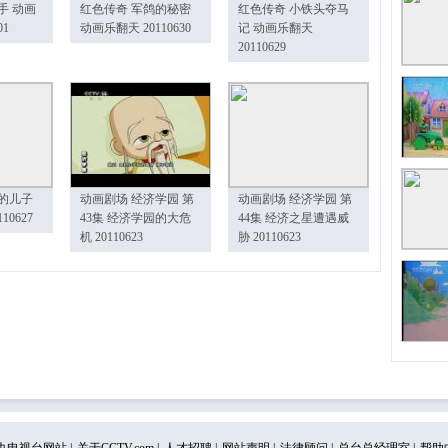
手 动画
红色传奇 军鸽的秘密
红色传奇 小铁头夺马
01
动画乐翻天 20110630
记 动画乐翻天
20110629
的儿子
动画剧场 经济学园 第
动画剧场 经济学园 第
10627
43集 经济学园的大危
44集 经济之星遭遇威
机 20110623
胁 20110623