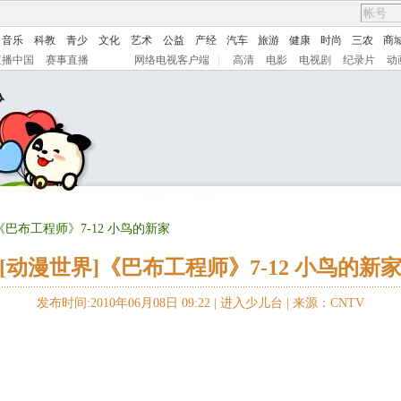
音乐
科教
青少
文化
艺术
公益
产经
汽车
旅游
健康
时尚
三农
商
直播中国
赛事直播
网络电视客户端
|
高清
电影
电视剧
纪录片
动
《巴布工程师》7-12 小鸟的新家
[动漫世界]《巴布工程师》7-12 小鸟的新
发布时间:2010年06月08日 09:22 |
进入少儿台
|
来源：CNTV