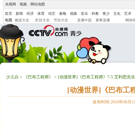
央视网
|
视频
|
网站地图
首页
新闻
经济
体育
综艺
春晚
戏曲
音乐
科教
青少
文化
艺术
电视
频道大全
栏目大全
节目大全
直播中国
赛事直播
网络
少儿台
>
《巴布工程师》
> [动漫世界]《巴布工程师》7-5 艾利思先
[动漫世界]《巴布工
发布时间:2010年06月11日