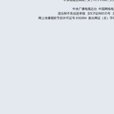
中央电视台网站
|
关于CCTV.com
|
人
中央广播电视总台 中国网络电
违法和不良信息举报
京ICP证060535号
网上传播视听节目许可证号 0102004
新出网证（京）字0