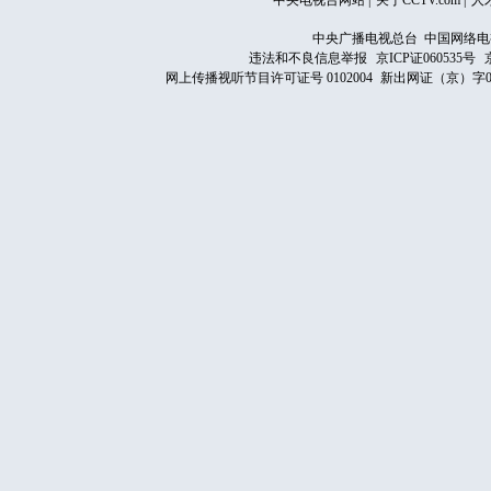
中央电视台网站
|
关于CCTV.com
|
人
中央广播电视总台 中国网络电
违法和不良信息举报
京ICP证060535号
网上传播视听节目许可证号 0102004
新出网证（京）字0