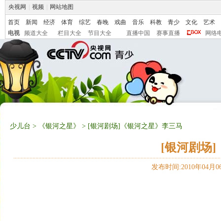
央视网
|
视频
|
网站地图
首页
新闻
经济
体育
综艺
春晚
戏曲
音乐
科教
青少
文化
艺术
电视
频道大全
栏目大全
节目大全
直播中国
赛事直播
网络
少儿台
>
《银河之星》
> [银河剧场]《银河之星》李三马
[银河剧场
发布时间:2010年04月06日