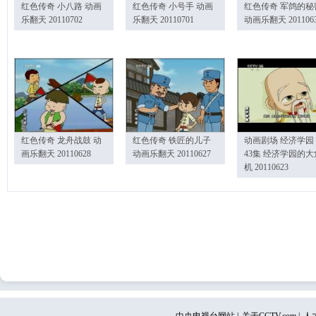
红色传奇 小八路 动画
红色传奇 小号手 动画
红色传奇 军鸽的秘
乐翻天 20110702
乐翻天 20110701
动画乐翻天 201106
红色传奇 龙舟战鼓 动
红色传奇 铁匠的儿子
动画剧场 经济学园
画乐翻天 20110628
动画乐翻天 20110627
43集 经济学园的大
机 20110623