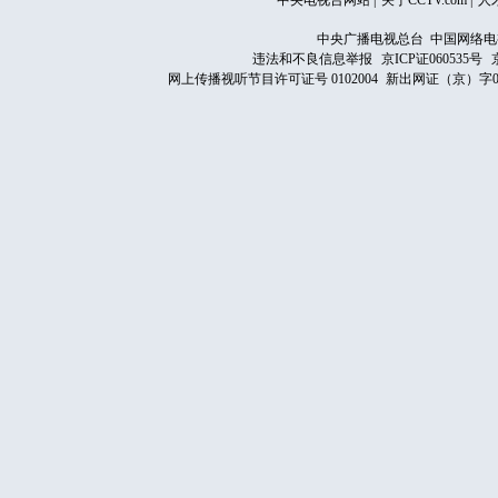
中央电视台网站
|
关于CCTV.com
|
人
中央广播电视总台 中国网络电
违法和不良信息举报
京ICP证060535号
网上传播视听节目许可证号 0102004
新出网证（京）字0