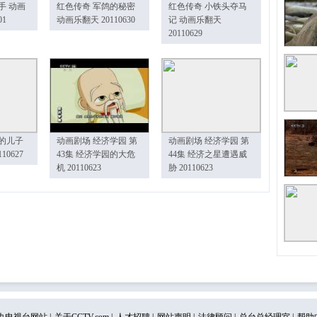
手 动画
红色传奇 军鸽的秘密
红色传奇 小铁头夺马
01
动画乐翻天 20110630
记 动画乐翻天
20110629
的儿子
动画剧场 经济学园 第
动画剧场 经济学园 第
10627
43集 经济学园的大危
44集 经济之星遭遇威
机 20110623
胁 20110623