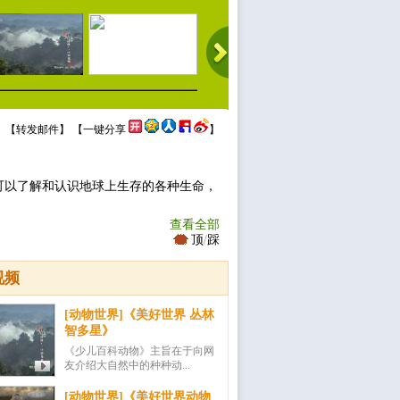
 【
转发邮件
】 【
一键分享
】
可以了解和认识地球上生存的各种生命，
查看全部
顶
/
踩
视频
[动物世界]《美好世界 丛林
智多星》
《少儿百科动物》主旨在于向网
友介绍大自然中的种种动...
[动物世界]《美好世界动物