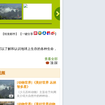
 【
转发邮件
】 【
一键分享
】
可以了解和认识地球上生存的各种生命，
查看全部
顶
/
踩
视频
[动物世界]《美好世界 丛林
智多星》
《少儿百科动物》主旨在于向网
友介绍大自然中的种种动...
[动物世界]《美好世界动物