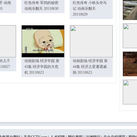
手 动画
红色传奇 军鸽的秘密
红色传奇 小铁头夺马
01
动画乐翻天 20110630
记 动画乐翻天
20110629
的儿子
动画剧场 经济学园 第
动画剧场 经济学园 第
10627
43集 经济学园的大危
44集 经济之星遭遇威
机 20110623
胁 20110623