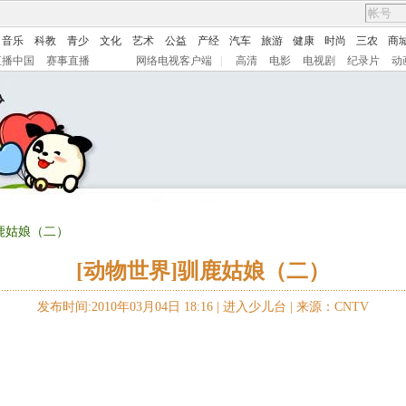
音乐
科教
青少
文化
艺术
公益
产经
汽车
旅游
健康
时尚
三农
商
直播中国
赛事直播
网络电视客户端
|
高清
电影
电视剧
纪录片
动
驯鹿姑娘（二）
[动物世界]驯鹿姑娘（二）
发布时间:2010年03月04日 18:16 |
进入少儿台
|
来源：CNTV