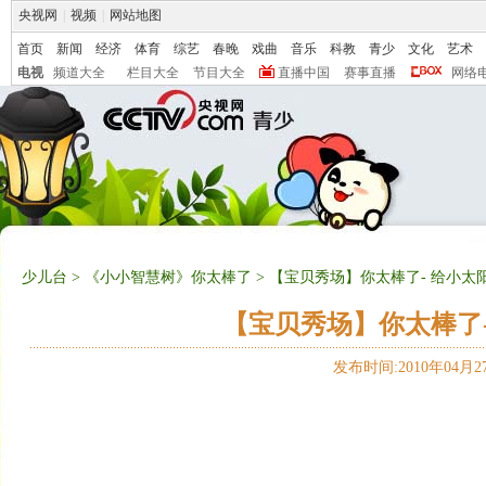
央视网
|
视频
|
网站地图
首页
新闻
经济
体育
综艺
春晚
戏曲
音乐
科教
青少
文化
艺术
电视
频道大全
栏目大全
节目大全
直播中国
赛事直播
网络
少儿台
>
《小小智慧树》你太棒了
> 【宝贝秀场】你太棒了- 给小太阳夹
【宝贝秀场】你太棒了- 
发布时间:2010年04月27日