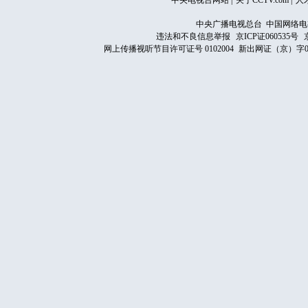
中央电视台网站
|
关于CCTV.com
|
人
中央广播电视总台 中国网络电
违法和不良信息举报
京ICP证060535号
网上传播视听节目许可证号 0102004
新出网证（京）字0