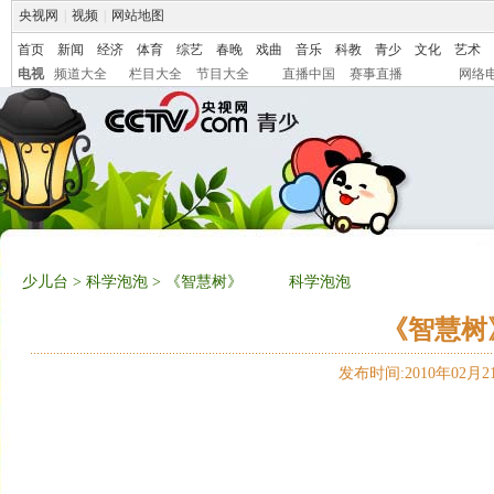
央视网
|
视频
|
网站地图
首页
新闻
经济
体育
综艺
春晚
戏曲
音乐
科教
青少
文化
艺术
电视
频道大全
栏目大全
节目大全
直播中国
赛事直播
网络
少儿台
>
科学泡泡
> 《智慧树》 科学泡泡
《智慧
发布时间:2010年02月21日