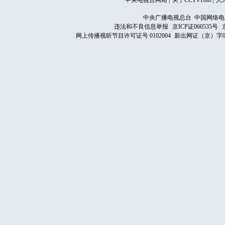
中央电视台网站
|
关于CCTV.com
|
人
中央广播电视总台 中国网络电
违法和不良信息举报
京ICP证060535号
网上传播视听节目许可证号 0102004
新出网证（京）字0