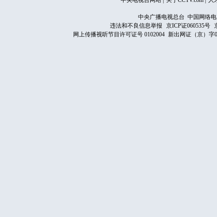
中央电视台网站
|
关于CCTV.com
|
人
中央广播电视总台 中国网络电
违法和不良信息举报
京ICP证060535号
网上传播视听节目许可证号 0102004
新出网证（京）字0