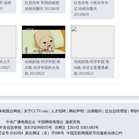
手 动画
红色传奇 军鸽的秘密
红色传奇 小铁头夺马
01
动画乐翻天 20110630
记 动画乐翻天
20110629
的儿子
动画剧场 经济学园 第
动画剧场 经济学园 第
10627
43集 经济学园的大危
44集 经济之星遭遇威
机 20110623
胁 20110623
央电视台网站
|
关于CCTV.com
|
人才招聘
|
网站声明
|
法律顾问
|
总台总经理室
|
帮助
中央广播电视总台 中国网络电视台 版权所有
不良信息举报
京ICP证060535号
京网文【2014】0383-083号
 0102004
新出网证（京）字098号
中国互联网视听节目服务自律公约