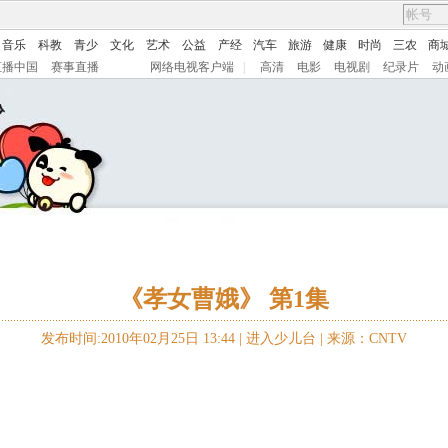
音乐
科教
青少
文化
艺术
公益
产经
汽车
旅游
健康
时尚
三农
商
直播中国
赛事直播
网络电视客户端
|
高清
电影
电视剧
纪录片
动
《孝女曹娥》 第1集
发布时间:2010年02月25日 13:44 |
进入少儿台
|
来源：CNTV