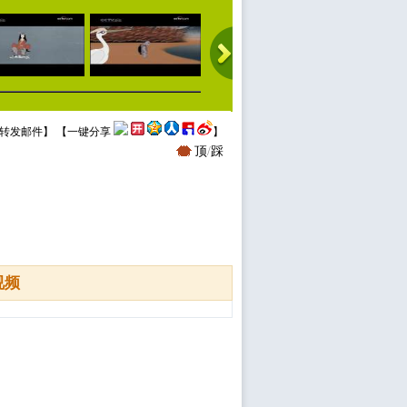
转发邮件
】 【
一键分享
】
顶
/
踩
视频