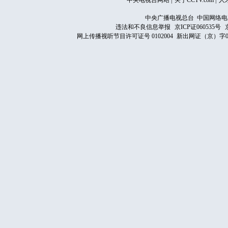
中央电视台网站
|
关于CCTV.com
|
人
中央广播电视总台 中国网络电
违法和不良信息举报
京ICP证060535号
网上传播视听节目许可证号 0102004
新出网证（京）字0