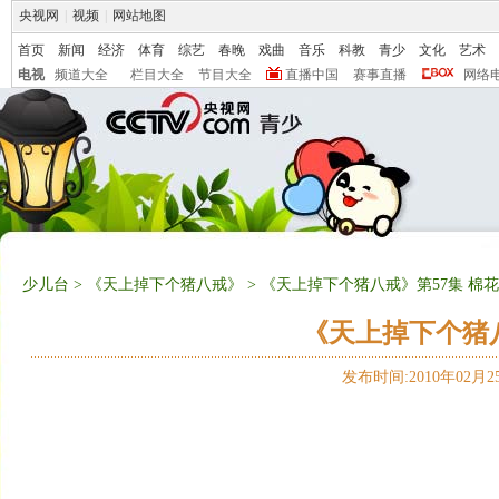
央视网
|
视频
|
网站地图
首页
新闻
经济
体育
综艺
春晚
戏曲
音乐
科教
青少
文化
艺术
电视
频道大全
栏目大全
节目大全
直播中国
赛事直播
网络
少儿台
>
《天上掉下个猪八戒》
> 《天上掉下个猪八戒》第57集 棉
《天上掉下个猪八
发布时间:2010年02月25日