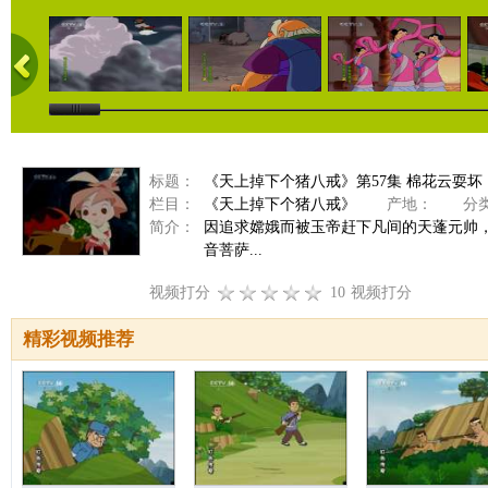
标题：
《天上掉下个猪八戒》第57集 棉花云耍坏
栏目：
《天上掉下个猪八戒》
产地：
分类
简介：
因追求嫦娥而被玉帝赶下凡间的天蓬元帅
音菩萨...
视频打分
10
视频打分
精彩视频推荐