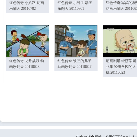
红色传奇 小八路 动画
红色传奇 小号手 动画
红色传奇 军鸽的秘
乐翻天 20110702
乐翻天 20110701
动画乐翻天 201106
红色传奇 龙舟战鼓 动
红色传奇 铁匠的儿子
动画剧场 经济学园
画乐翻天 20110628
动画乐翻天 20110627
43集 经济学园的大
机 20110623