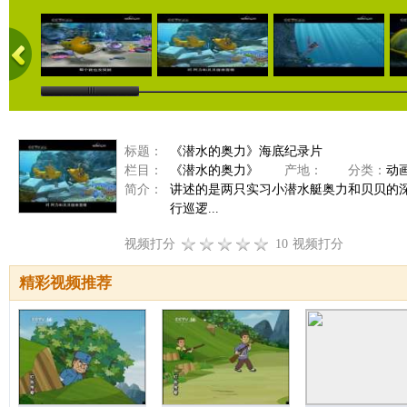
标题：
《潜水的奥力》海底纪录片
栏目：
《潜水的奥力》
产地：
分类：
动
简介：
讲述的是两只实习小潜水艇奥力和贝贝的
行巡逻...
视频打分
10
视频打分
精彩视频推荐