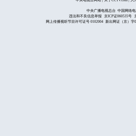
中央电视台网站
|
关于CCTV.com
|
人
中央广播电视总台 中国网络电
违法和不良信息举报
京ICP证060535号
网上传播视听节目许可证号 0102004
新出网证（京）字0