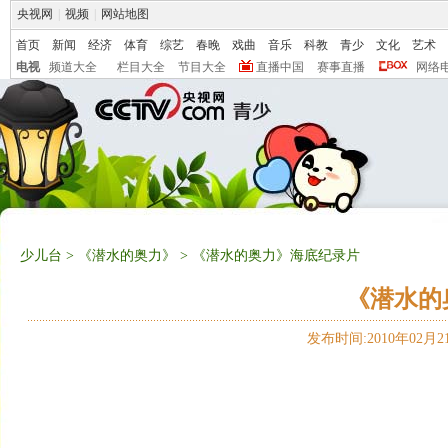
央视网
|
视频
|
网站地图
首页
新闻
经济
体育
综艺
春晚
戏曲
音乐
科教
青少
文化
艺术
电视
频道大全
栏目大全
节目大全
直播中国
赛事直播
网络
少儿台
>
《潜水的奥力》
> 《潜水的奥力》海底纪录片
《潜水的
发布时间:2010年02月21日