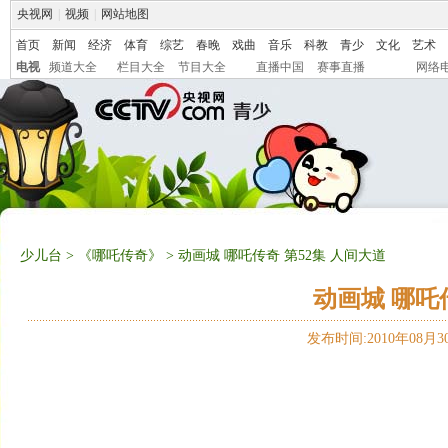
央视网
|
视频
|
网站地图
首页
新闻
经济
体育
综艺
春晚
戏曲
音乐
科教
青少
文化
艺术
电视
频道大全
栏目大全
节目大全
直播中国
赛事直播
网络
少儿台
>
《哪吒传奇》
> 动画城 哪吒传奇 第52集 人间大道
动画城 哪吒
发布时间:2010年08月30日