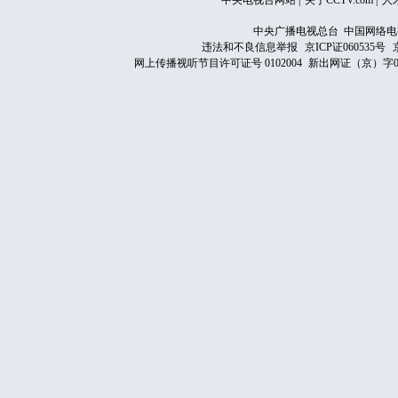
中央电视台网站
|
关于CCTV.com
|
人
中央广播电视总台 中国网络电
违法和不良信息举报
京ICP证060535号
网上传播视听节目许可证号 0102004
新出网证（京）字0