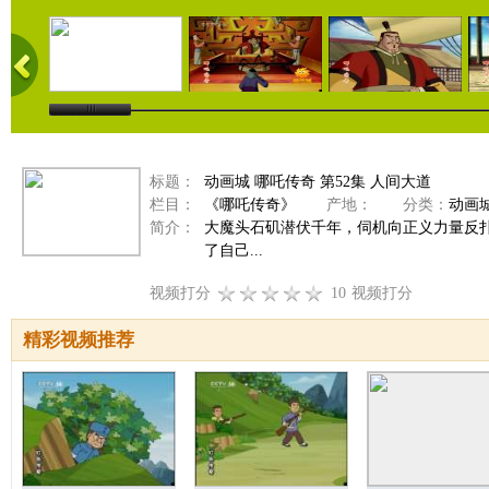
标题：
动画城 哪吒传奇 第52集 人间大道
栏目：
《哪吒传奇》
产地：
分类：
动画
简介：
大魔头石矶潜伏千年，伺机向正义力量反
了自己...
视频打分
10
视频打分
精彩视频推荐