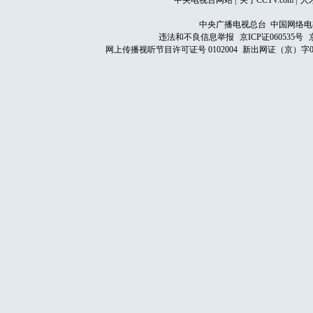
中央电视台网站
|
关于CCTV.com
|
人
中央广播电视总台 中国网络电
违法和不良信息举报
京ICP证060535号
网上传播视听节目许可证号 0102004
新出网证（京）字0