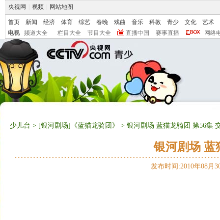
央视网
|
视频
|
网站地图
首页
新闻
经济
体育
综艺
春晚
戏曲
音乐
科教
青少
文化
艺术
电视
频道大全
栏目大全
节目大全
直播中国
赛事直播
网络
少儿台
>
[银河剧场]《蓝猫龙骑团》
> 银河剧场 蓝猫龙骑团 第56集 
银河剧场 蓝
发布时间:2010年08月30日