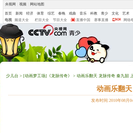
央视网
|
视频
|
网站地图
首页
新闻
经济
体育
综艺
春晚
戏曲
音乐
科教
青少
文化
艺术
电视
频道大全
栏目大全
节目大全
直播中国
赛事直播
网络
少儿台
>
[动画梦工场]《龙脉传奇》
> 动画乐翻天 龙脉传奇 秦九韶 
动画乐翻天
发布时间:2010年08月04日