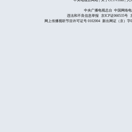
中央电视台网站
|
关于CCTV.com
|
人
中央广播电视总台 中国网络电
违法和不良信息举报
京ICP证060535号
网上传播视听节目许可证号 0102004
新出网证（京）字0