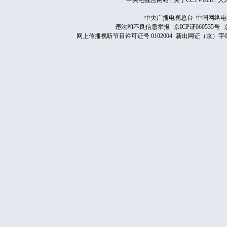
中央电视台网站
|
关于CCTV.com
|
人
中央广播电视总台 中国网络电
违法和不良信息举报
京ICP证060535号
网上传播视听节目许可证号 0102004
新出网证（京）字0