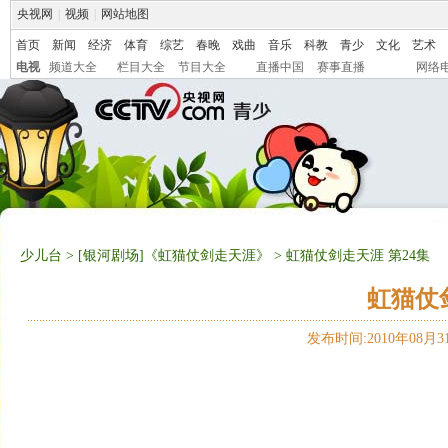
央视网
|
视频
|
网站地图
首页
新闻
经济
体育
综艺
春晚
戏曲
音乐
科教
青少
文化
艺术
电视
频道大全
栏目大全
节目大全
直播中国
赛事直播
网络
少儿台
>
[银河剧场]《虹猫仗剑走天涯》
> 虹猫仗剑走天涯 第24集
虹猫仗
发布时间:2010年08月31日