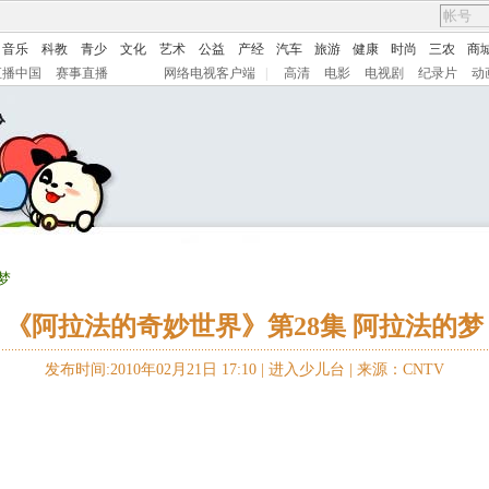
音乐
科教
青少
文化
艺术
公益
产经
汽车
旅游
健康
时尚
三农
商
直播中国
赛事直播
网络电视客户端
|
高清
电影
电视剧
纪录片
动
梦
《阿拉法的奇妙世界》第28集 阿拉法的梦
发布时间:2010年02月21日 17:10 |
进入少儿台
|
来源：CNTV