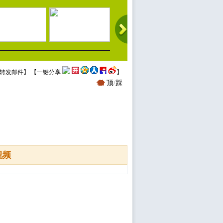
转发邮件
】 【
一键分享
】
顶
/
踩
视频