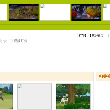
【
打印
】 【
复制链接
】 【
10
视频打分
相关