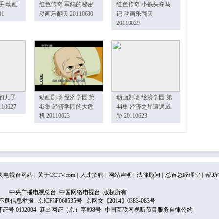
手 动画
红色传奇 军鸽的秘密
红色传奇 小铁头夺马
01
动画乐翻天 20110630
记 动画乐翻天
20110629
的儿子
动画剧场 经济学园 第
动画剧场 经济学园 第
10627
43集 经济学园的大危
44集 经济之星遭遇威
机 20110623
胁 20110623
央电视台网站
|
关于CCTV.com
|
人才招聘
|
网站声明
|
法律顾问
|
总台总经理室
|
帮助
中央广播电视总台 中国网络电视台 版权所有
不良信息举报
京ICP证060535号
京网文【2014】0383-083号
 0102004
新出网证（京）字098号
中国互联网视听节目服务自律公约