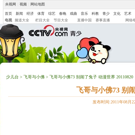
央视网
|
视频
|
网站地图
首页
新闻
经济
体育
综艺
春晚
戏曲
音乐
科教
青少
文化
艺术
电视
频道大全
栏目大全
节目大全
直播中国
赛事直播
网络
少儿台
>
飞哥与小佛
> 飞哥与小佛73 别闹了兔子 动漫世界 20110820
飞哥与小佛73 别闹了
发布时间:2011年08月22日