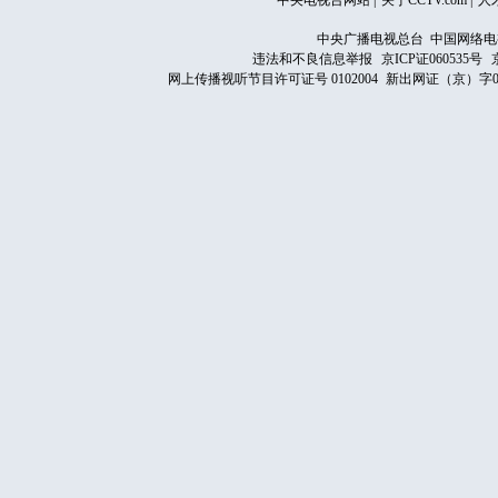
中央电视台网站
|
关于CCTV.com
|
人
中央广播电视总台 中国网络电
违法和不良信息举报
京ICP证060535号
网上传播视听节目许可证号 0102004
新出网证（京）字0