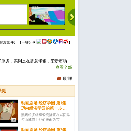
转发邮件
】 【
一键分享
】
和服务，实则是在恶意倾销，垄断市场！
查看全部
顶
/
踩
视频
动画剧场 经济学园 第1集
迈向经济学园的第一步 ...
黑暗经济组织爱克隆正在试图掌
控山城市！他们表面为市...
动画剧场 经济学园 第2集