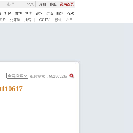
客服
设为首页
登录
注册
城
社区
微博
博客
论坛
访谈
邮箱
游戏
画片
公开课
播客
|
CCTV
频道
栏目
10617