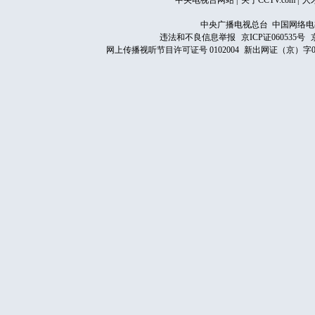
中央电视台网站
|
关于CCTV.com
|
人
中央广播电视总台 中国网络电
违法和不良信息举报
京ICP证060535号
网上传播视听节目许可证号 0102004
新出网证（京）字0