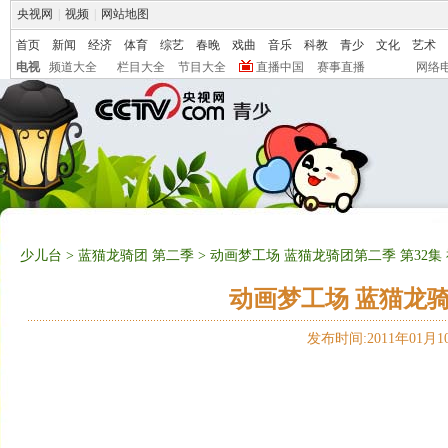
央视网
|
视频
|
网站地图
首页
新闻
经济
体育
综艺
春晚
戏曲
音乐
科教
青少
文化
艺术
电视
频道大全
栏目大全
节目大全
直播中国
赛事直播
网络
少儿台
>
蓝猫龙骑团 第二季
> 动画梦工场 蓝猫龙骑团第二季 第32集
动画梦工场 蓝猫龙骑
发布时间:2011年01月10日