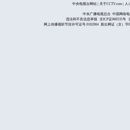
中央电视台网站
|
关于CCTV.com
|
人
中央广播电视总台 中国网络电
违法和不良信息举报
京ICP证060535号
网上传播视听节目许可证号 0102004
新出网证（京）字0