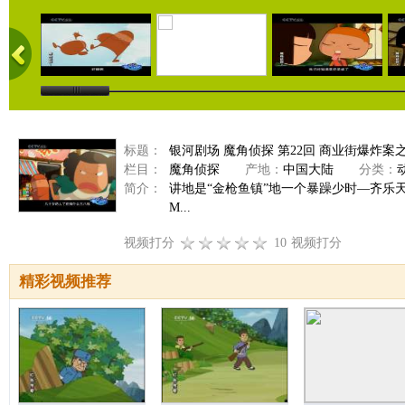
标题：
银河剧场 魔角侦探 第22回 商业街爆炸案
栏目：
魔角侦探
产地：
中国大陆
分类：
简介：
讲地是“金枪鱼镇”地一个暴躁少时—齐乐
M...
视频打分
10
视频打分
精彩视频推荐