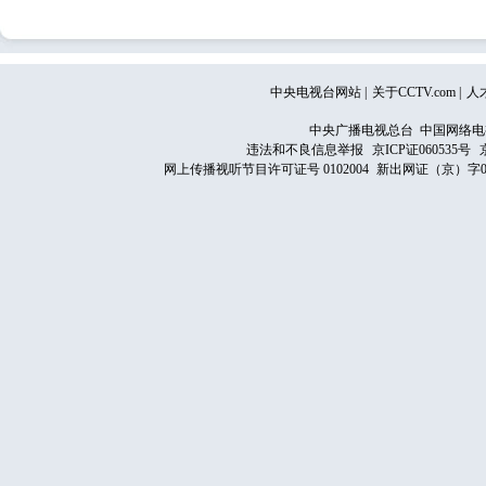
中央电视台网站
|
关于CCTV.com
|
人
中央广播电视总台 中国网络电
违法和不良信息举报
京ICP证060535号
网上传播视听节目许可证号 0102004
新出网证（京）字0