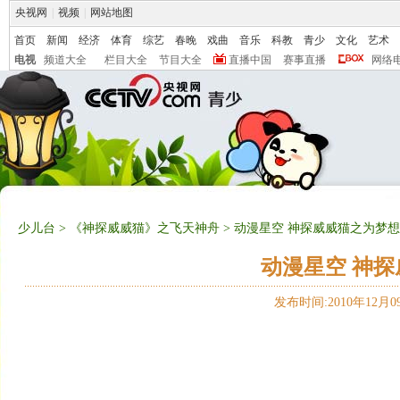
央视网
|
视频
|
网站地图
首页
新闻
经济
体育
综艺
春晚
戏曲
音乐
科教
青少
文化
艺术
电视
频道大全
栏目大全
节目大全
直播中国
赛事直播
网络
少儿台
>
《神探威威猫》之飞天神舟
> 动漫星空 神探威威猫之为梦想
动漫星空 神探
发布时间:2010年12月09日