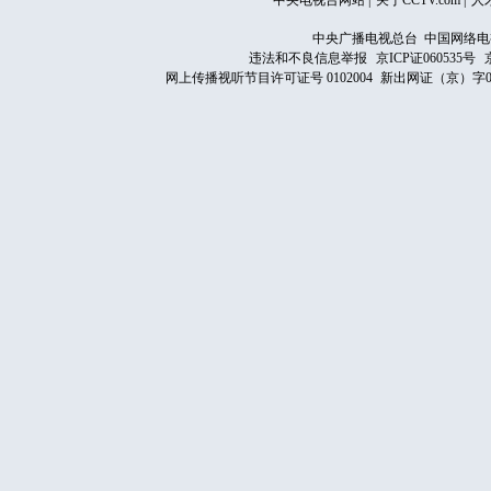
中央电视台网站
|
关于CCTV.com
|
人
中央广播电视总台 中国网络电
违法和不良信息举报
京ICP证060535号
网上传播视听节目许可证号 0102004
新出网证（京）字0