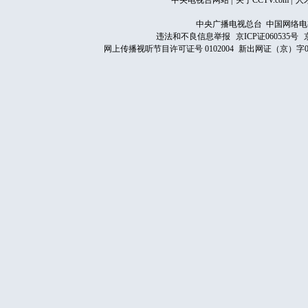
中央电视台网站
|
关于CCTV.com
|
人
中央广播电视总台 中国网络电
违法和不良信息举报
京ICP证060535号
网上传播视听节目许可证号 0102004
新出网证（京）字0