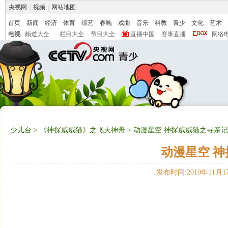
央视网
|
视频
|
网站地图
首页
新闻
经济
体育
综艺
春晚
戏曲
音乐
科教
青少
文化
艺术
电视
频道大全
栏目大全
节目大全
直播中国
赛事直播
网络
少儿台
>
《神探威威猫》之飞天神舟
> 动漫星空 神探威威猫之寻亲记
动漫星空 神
发布时间:2010年11月17日