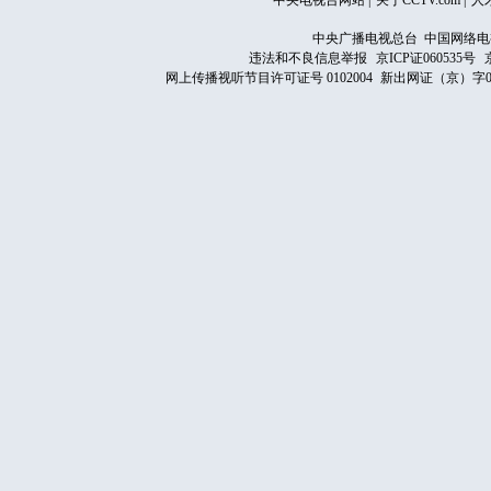
中央电视台网站
|
关于CCTV.com
|
人
中央广播电视总台 中国网络电
违法和不良信息举报
京ICP证060535号
网上传播视听节目许可证号 0102004
新出网证（京）字0