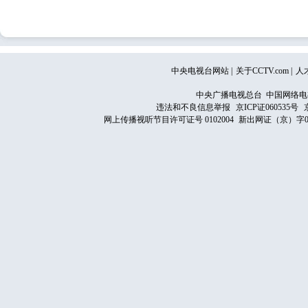
中央电视台网站
|
关于CCTV.com
|
人
中央广播电视总台 中国网络电
违法和不良信息举报
京ICP证060535号
网上传播视听节目许可证号 0102004
新出网证（京）字0