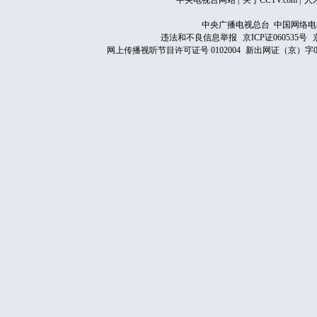
中央电视台网站
|
关于CCTV.com
|
人
中央广播电视总台 中国网络电
违法和不良信息举报
京ICP证060535号
网上传播视听节目许可证号 0102004
新出网证（京）字0