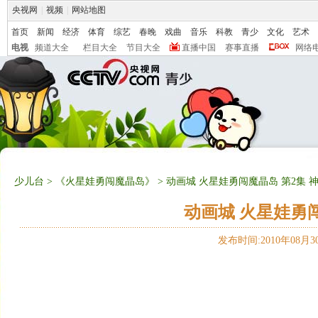
央视网
|
视频
|
网站地图
首页
新闻
经济
体育
综艺
春晚
戏曲
音乐
科教
青少
文化
艺术
电视
频道大全
栏目大全
节目大全
直播中国
赛事直播
网络
少儿台
>
《火星娃勇闯魔晶岛》
> 动画城 火星娃勇闯魔晶岛 第2集 
动画城 火星娃勇闯
发布时间:2010年08月30日