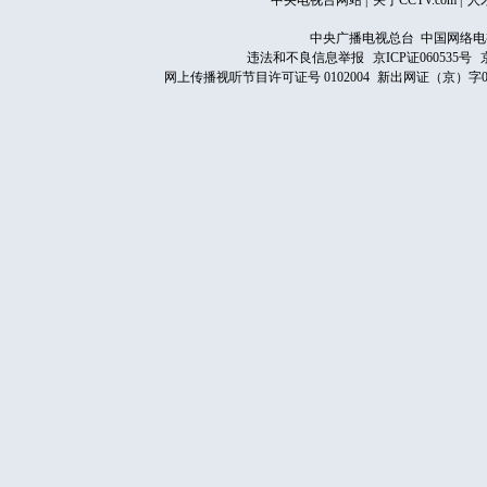
中央电视台网站
|
关于CCTV.com
|
人
中央广播电视总台 中国网络电
违法和不良信息举报
京ICP证060535号
网上传播视听节目许可证号 0102004
新出网证（京）字0