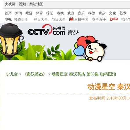
央视网
|
视频
|
网站地图
首页
新闻
经济
体育
综艺
春晚
戏曲
音乐
科教
青少
文化
艺术
电视
频道大全
栏目大全
节目大全
直播中国
赛事直播
网络
少儿台
>
《秦汉英杰》
> 动漫星空 秦汉英杰 第55集 励精图治
动漫星空 秦汉
发布时间:2010年09月14日